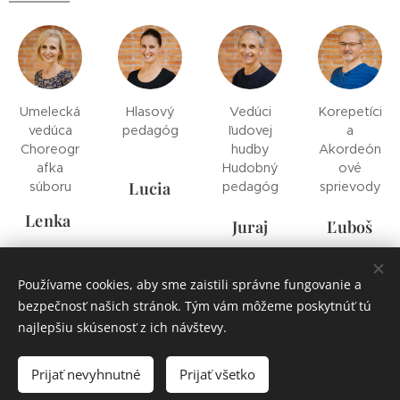
Umelecká
Hlasový
Vedúci
Korepetíci
vedúca
pedagóg
ľudovej
a
Choreogr
hudby
Akordeón
afka
Hudobný
ové
Lucia
súboru
pedagóg
sprievody
Lenka
Juraj
Ľuboš
Používame cookies, aby sme zaistili správne fungovanie a
bezpečnosť našich stránok. Tým vám môžeme poskytnúť tú
najlepšiu skúsenosť z ich návštevy.
©Viganček
Prijať nevyhnutné
Prijať všetko
Vytvorené službou
Webnode
Cookies