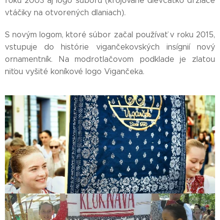
roku 2003 aj logo súboru (krojované dievčatko držiace
vtáčiky na otvorených dlaniach).
S novým logom, ktoré súbor začal používať v roku 2015,
vstupuje do histórie vigančekovských insígnií nový
ornamentník. Na modrotlačovom podklade je zlatou
niťou vyšité koníkové logo Vigančeka.