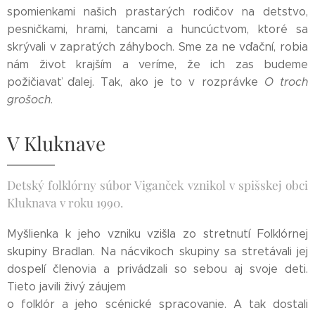
spomienkami našich prastarých rodičov na detstvo,
pesničkami, hrami, tancami a huncúctvom, ktoré sa
skrývali v zapratých záhyboch. Sme za ne vďační, robia
nám život krajším a veríme, že ich zas budeme
požičiavať ďalej. Tak, ako je to v rozprávke
O troch
grošoch
.
V Kluknave
Detský folklórny súbor Viganček vznikol v spišskej obci
Kluknava v roku 1990.
Myšlienka k jeho vzniku vzišla zo stretnutí Folklórnej
skupiny Bradlan. Na nácvikoch skupiny sa stretávali jej
dospelí členovia a privádzali so sebou aj svoje deti.
Tieto javili živý záujem
o folklór a jeho scénické spracovanie. A tak dostali