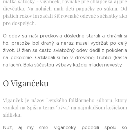
matka šatôčky - viganček, rovnaké pre chlapčeka aj pre
dievčatko. Na nohách mali deti papučky zo súkna. Od
piatich rokov im začali šiť rovnaké odevné súčiastky ako
pre dospelých.
O odev sa naši predkovia dôsledne starali a chránili si
ho, pretože bol drahý a neraz musel vydržať po celý
život. U žien sa často sviatočný odev dedil z pokolenia
na pokolenie. Odkladali si ho v drevenej truhlici (kasta
na lachi). Bola súčasťou výbavy každej mladej nevesty.
O Vigančeku
Viganček je názov Detského folklórneho súboru, ktorý
vznikol na Spiši a teraz "býva" na najmladšom košickom
sídlisku.
Nuž, aj my sme vigančeky podedili spolu so