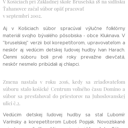
V Košiciach pri Základnej škole Bruselská 18 na sídlisku
Ťahanovce začal súbor opäť pracovať
v septembri 2002.
Aj v Košiciach súbor spracúval výlučne folklórny
materiál svojho bývalého pôsobiska - obce Kluknava. V
"bruselskej" verzii bol korepetítorom, upravovateľom a
neskôr aj vedúcim detskej ľudovej hudby Ivan Harach.
Členmi súboru boli prvé roky prevažne dievčatá,
neskôr nesmelo pribúdali aj chlapci.
Zmena nastala v roku 2016, kedy sa zriaďovateľom
súboru stalo košické Centrum voľného času Domino a
súbor sa presťahoval do priestorov na Juhoslovanskej
ulici č.2.
Vedúcim detskej ľudovej hudby sa stal Ľubomír
Varínsky a korepetítorom Ľuboš Popjak. Novozískané