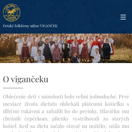
Detský folklórny súbor VIGANČEK
O vigančeku
Oblečenie detí v minulosti bolo veľmi jednoduché. Prvé
mesiace života dieťaťu obliekali plátennú košieľku s
dlhými rukávmi a zabalili ho do perinky. Hlavičku mu
chránili čepčekom, plienky vystrihovali zo starých
košieľ. Keď sa dieťa začalo stavať na nožičky, ušila mu