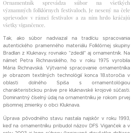
Ornamentník sprevádza súbor na všetkých
významných folklórnych festivaloch. Je nesený na čele
sprievodov v rámci festivalov a za ním hrdo kráčajú
všetky vigančence.
Tak, ako súbor nadviazal na tradíciu spracovania
autentického pramenného materiálu Folklórnej skupiny
Bradlan z Kluknavy, rovnako "zdedil" aj ornamentník. Na
námet Petra Richnavského, ho v roku 1975 vyrobila
Mária Richnavská. Výtvarné spracovanie ornamentníka
je obrazom textilných technológií konca 18.storočia v
oblasti dolného Spiša s ornamentológiou
charakteristickou práve pre kluknavské krojové súčasti.
Dominantný číselný údaj na ornamentníku je rokom prvej
písomnej zmienky o obci Kluknava.
Úprava pôvodného stavu nastala najskôr v roku 1993,
keď na ornamentníku pribudol názov DFS Viganček a v