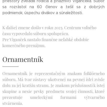
priestory zveľadili rodičia a priaznivci Vigančeka. Súbor
sa rozrástol na 60 členov a tešil sa z dobrých
podmienok, úspechu divákov a súnaležitosti.
K ďalšej zmene došlo v roku 2023. Centrum voľného
času vypovedalo súboru spoluprácu.
Pre Viganček nastalo finančne neľahké obdobie
komerčného prenájmu.
Ornamentník
Ornamentník je reprezentačným znakom folklórneho
súboru. Má tvar zástavy ukotvenej na pevnej ždri zvisle
dolu za jej kratšiu stranu. Je znakom príslušnosti k istej
skupine a nesie prvky predmetu svojej činnosti, ktoré
prezentuje umeleckými formami výtvarného
stvárnenia.