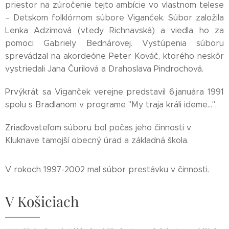
priestor na zúročenie tejto ambície vo vlastnom telese
– Detskom folklórnom súbore Viganček. Súbor založila
Lenka Adzimová (vtedy Richnavská) a viedla ho za
pomoci Gabriely Bednárovej. Vystúpenia súboru
sprevádzal na akordeóne Peter Kováč, ktorého neskôr
vystriedali Jana Čurilová a Drahoslava Pindrochová.
Prvýkrát sa Viganček verejne predstavil 6.januára 1991
spolu s Bradlanom v programe "My traja králi ideme...".
Zriaďovateľom súboru bol počas jeho činnosti v
Kluknave tamojší obecný úrad a základná škola.
V rokoch 1997-2002 mal súbor prestávku v činnosti.
V Košiciach